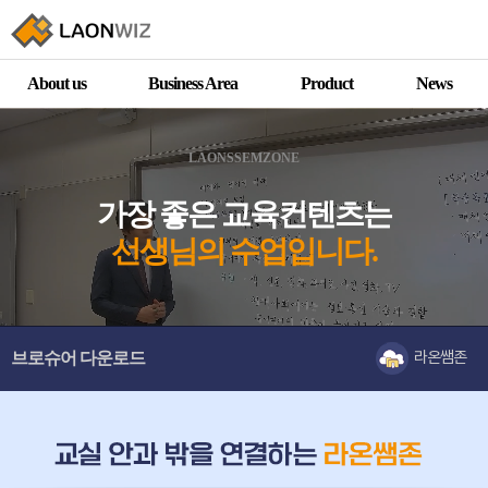
About us
Business Area
Product
News
한 명도
소외되지 않는 교육
을
지향합니다.
LAONSSEMZONE
가장 좋은 교육컨텐츠는
선생님의 수업입니다.
AI기반의 원격/블렌디드수업
에
최적화된 학습장비
브로슈어 다운로드
라온쌤존