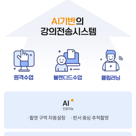
인공지능
· 촬영 구역 자동설정
· 판서 중심 추적촬영